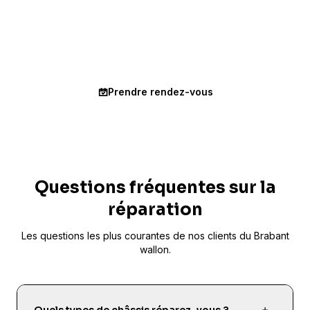
Plus de 9 500 diagnostics réalisés à distance. Montrez-nous
votre châssis en visio, nous identifions le problème et
établissons un devis en moins de 30 minutes. Gratuit, rapide,
sans déplacement.
Prendre rendez-vous
Questions fréquentes sur la
réparation
Les questions les plus courantes de nos clients du Brabant
wallon.